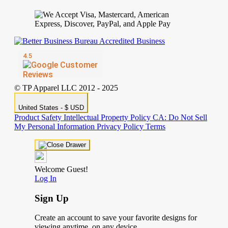
© TP Apparel LLC 2012 - 2025
United States - $ USD
Product Safety
Intellectual Property Policy
CA: Do Not Sell
My Personal Information
Privacy Policy
Terms
Welcome Guest!
Log In
Sign Up
Create an account to save your favorite designs for
viewing anytime, on any device.