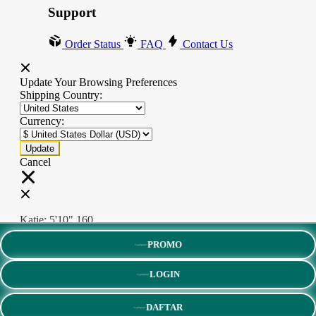
Support
Order Status
FAQ
Contact Us
Update Your Browsing Preferences
Shipping Country:
Currency:
Cancel
Katie:
5'10"
160
PROMO
Select your person:
Male
Female
LOGIN
Height
DAFTAR
Short
Med
Tall