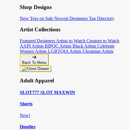
Shop Designs
New Tees on Sale
Newest Designers
Tag Directory
Artist Collections
Featured Designers
Artists to Watch
Creators to Watch
AAPI Artists
BIPOC Artists
Black Artists
Celebrate
Women Artists
LGBTQIA Artists
Ukrainian Artists
Back To Menu
Adult Apparel
SLOT777 SLOT MAXWIN
Shorts
New!
Hoodies