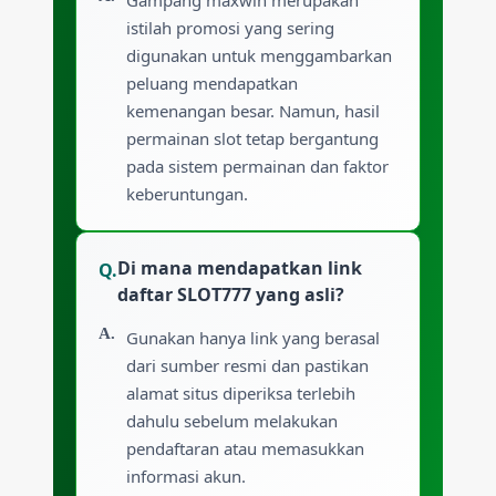
Gampang maxwin merupakan
istilah promosi yang sering
digunakan untuk menggambarkan
peluang mendapatkan
kemenangan besar. Namun, hasil
permainan slot tetap bergantung
pada sistem permainan dan faktor
keberuntungan.
Di mana mendapatkan link
daftar SLOT777 yang asli?
Gunakan hanya link yang berasal
dari sumber resmi dan pastikan
alamat situs diperiksa terlebih
dahulu sebelum melakukan
pendaftaran atau memasukkan
informasi akun.