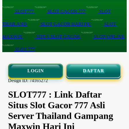
SLOT777
SLOT GACOR 777
SLOT
THAILAND
SLOT GACOR HARI INI
SLOT
MAXWIN
SITUS SLOT GACOR
SLOT ONLINE
SLOT 777
LOGIN
DAFTAR
Design ID: 74165272
SLOT777 : Link Daftar
Situs Slot Gacor 777 Asli
Server Thailand Gampang
Maxwin Hari Ini