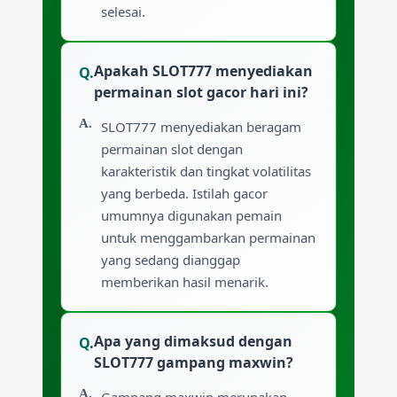
selesai.
Apakah SLOT777 menyediakan
permainan slot gacor hari ini?
SLOT777 menyediakan beragam
permainan slot dengan
karakteristik dan tingkat volatilitas
yang berbeda. Istilah gacor
umumnya digunakan pemain
untuk menggambarkan permainan
yang sedang dianggap
memberikan hasil menarik.
Apa yang dimaksud dengan
SLOT777 gampang maxwin?