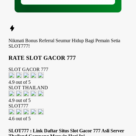
Nikmati
Bonus Referral Seumur Hidup
Bagi Pemain Setia
SLOT777!
RATE SLOT GACOR 777
SLOT GACOR 777
4.9 out of 5
SLOT THAILAND
4.9 out of 5
SLOT777
4.6 out of 5
SLOT777 : Link Daftar Situs Slot Gacor 777 Asli Server